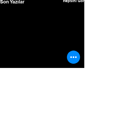
Hepsini Gör
Son Yazılar
Yorumlar
Bir yorum yazın...