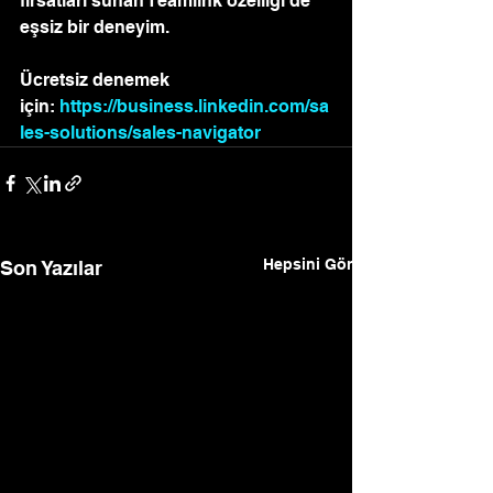
fırsatları sunan Teamlink özelliği de 
eşsiz bir deneyim.
Ücretsiz denemek 
için: 
https://business.linkedin.com/sa
les-solutions/sales-navigator
Hepsini Gör
Son Yazılar