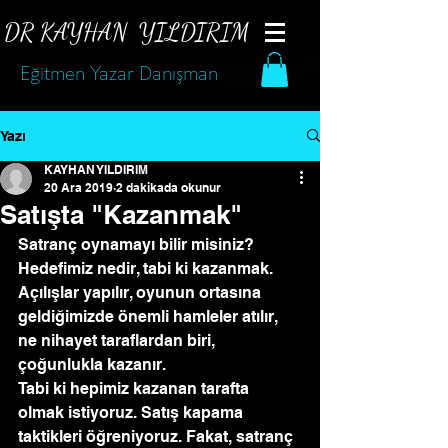
DR KAYHAN
YILDIRIM
Eğitmen Yazar Danışman
Yazı
KAYHAN YILDIRIM
20 Ara 2019
2 dakikada okunur
Satışta "Kazanmak"
Satranç oynamayı bilir misiniz? 
Hedefimiz nedir, tabi ki kazanmak. 
Açılışlar yapılır, oyunun ortasına 
geldiğimizde önemli hamleler atılır, 
ne nihayet taraflardan biri, 
çoğunlukla kazanır.
Tabi ki hepimiz kazanan tarafta 
olmak istiyoruz. Satış kapama 
taktikleri öğreniyoruz. Fakat, satranç 